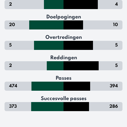
2
4
Doelpogingen
20
10
Overtredingen
5
5
Reddingen
2
5
Passes
474
394
Succesvolle passes
373
286