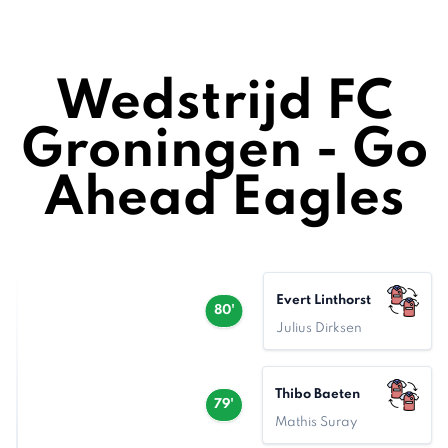
Wedstrijd FC
Groningen - Go
Ahead Eagles
Evert Linthorst
80'
Julius Dirksen
Thibo Baeten
79'
Mathis Suray