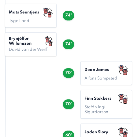
Mats Seuntjens
74'
Tygo Land
Brynjólfur
Willumsson
74'
David van der Werff
Dean James
70'
Alfons Sampsted
Finn Stokkers
70'
Stefán Ingi
Sigurdarson
Jaden Slory
60'