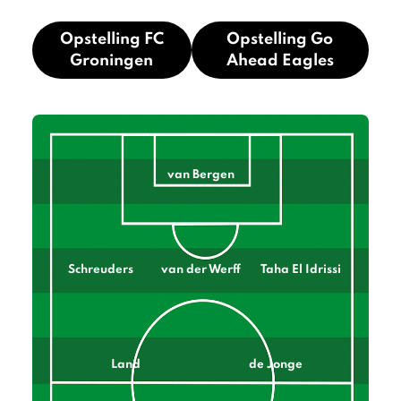
Opstelling FC
Opstelling Go
Groningen
Ahead Eagles
van Bergen
Schreuders
van der Werff
Taha El Idrissi
Land
de Jonge