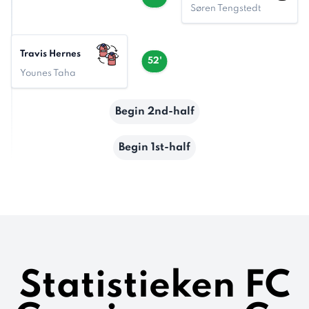
Søren Tengstedt
Travis Hernes
52'
Younes Taha
Begin 2nd-half
Begin 1st-half
Statistieken FC