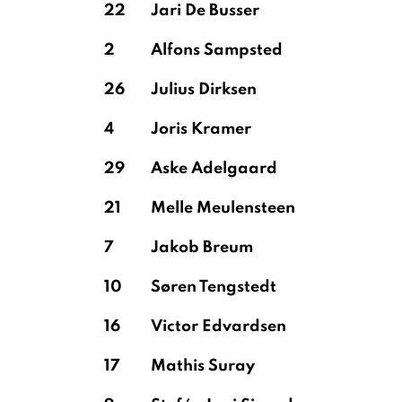
22
Jari De Busser
2
Alfons Sampsted
26
Julius Dirksen
4
Joris Kramer
29
Aske Adelgaard
21
Melle Meulensteen
7
Jakob Breum
10
Søren Tengstedt
16
Victor Edvardsen
17
Mathis Suray