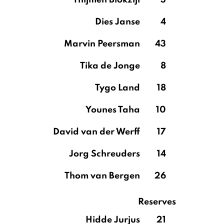
Thijmen Blokzijl
3
Dies Janse
4
Marvin Peersman
43
Tika de Jonge
8
Tygo Land
18
Younes Taha
10
David van der Werff
17
Jorg Schreuders
14
Thom van Bergen
26
Reserves
Hidde Jurjus
21