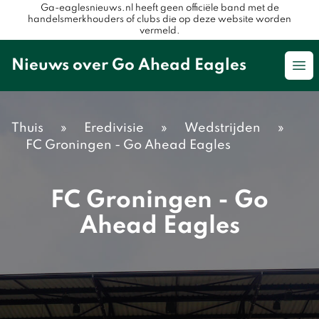
Ga-eaglesnieuws.nl heeft geen officiële band met de
handelsmerkhouders of clubs die op deze website worden
vermeld.
Nieuws over Go Ahead Eagles
Op
Thuis
»
Eredivisie
»
Wedstrijden
»
FC Groningen - Go Ahead Eagles
FC Groningen - Go
Ahead Eagles