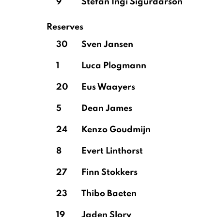
9
Stefán Ingi Sigurdarson
Reserves
30
Sven Jansen
1
Luca Plogmann
20
Eus Waayers
5
Dean James
24
Kenzo Goudmijn
8
Evert Linthorst
27
Finn Stokkers
23
Thibo Baeten
19
Jaden Slory