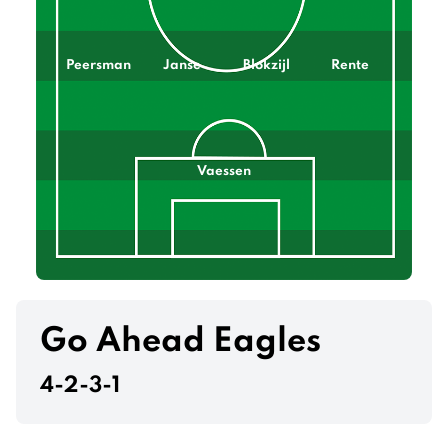
Peersman
Janse
Blokzijl
Rente
Vaessen
Go Ahead Eagles
4-2-3-1