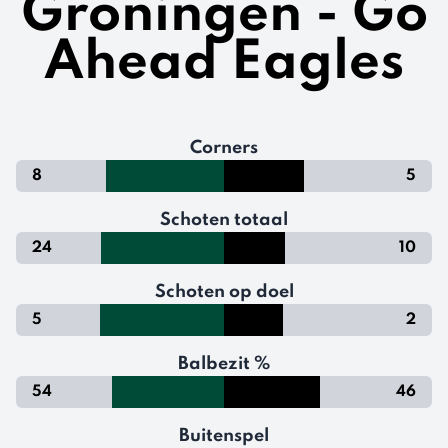
Groningen - Go
Ahead Eagles
Corners
8
5
Schoten totaal
24
10
Schoten op doel
5
2
Balbezit %
54
46
Buitenspel