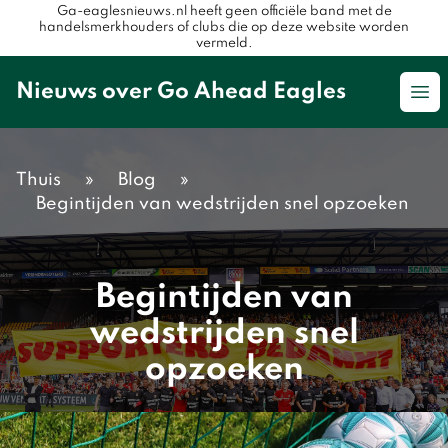
Ga-eaglesnieuws.nl heeft geen officiële band met de
handelsmerkhouders of clubs die op deze website worden
vermeld.
Nieuws over Go Ahead Eagles
Op
Thuis
»
Blog
»
Begintijden van wedstrijden snel opzoeken
Begintijden van
wedstrijden snel
opzoeken