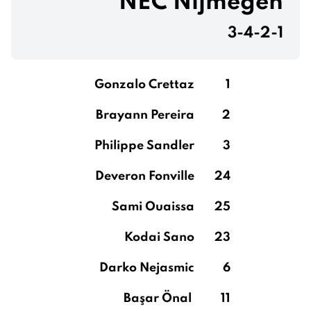
NEC Nijmegen
3-4-2-1
Gonzalo Crettaz
1
Brayann Pereira
2
Philippe Sandler
3
Deveron Fonville
24
Sami Ouaissa
25
Kodai Sano
23
Darko Nejasmic
6
Başar Önal
11