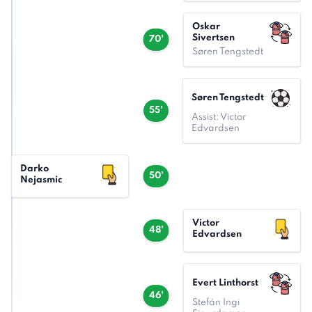
Oskar
Sivertsen
70'
Søren Tengstedt
Søren Tengstedt
55'
Assist: Victor
Edvardsen
Darko
50'
Nejasmic
Victor
48'
Edvardsen
Evert Linthorst
46'
Stefán Ingi