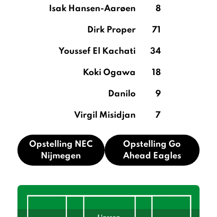
Isak Hansen-Aarøen
8
Dirk Proper
71
Youssef El Kachati
34
Koki Ogawa
18
Danilo
9
Virgil Misidjan
7
Opstelling NEC
Opstelling Go
Nijmegen
Ahead Eagles