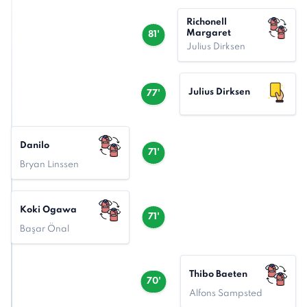
Richonell
Margaret
81'
Julius Dirksen
Julius Dirksen
77'
Danilo
71'
Bryan Linssen
Koki Ogawa
71'
Başar Önal
Thibo Baeten
70'
Alfons Sampsted