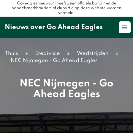
Ga-eaglesnieuws.nl heeft geen officiële band met de
handelsmerkhouders of clubs die op deze website worden
vermeld.
Nieuws over Go Ahead Eagles
Op
Thuis
»
Eredivisie
»
Wedstrijden
»
NEC Nijmegen - Go Ahead Eagles
NEC Nijmegen - Go
Ahead Eagles