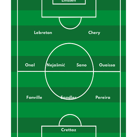
Linssen
Lebreton
Chery
Onal
Nejašmić
Sano
Ouaissa
Fonville
Sandler
Pereira
Crettaz