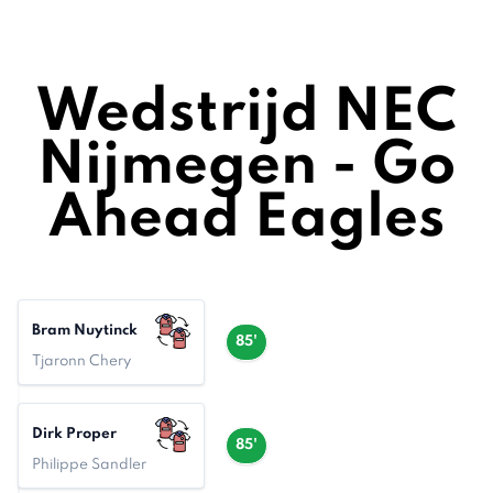
Wedstrijd NEC
Nijmegen - Go
Ahead Eagles
Bram Nuytinck
85'
Tjaronn Chery
Dirk Proper
85'
Philippe Sandler