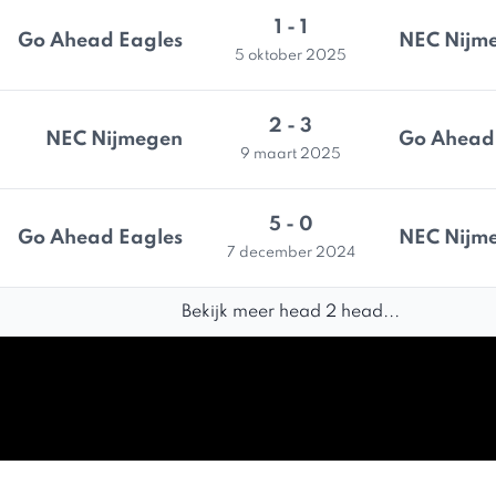
1 - 1
Go Ahead Eagles
NEC Nijm
5 oktober 2025
2 - 3
NEC Nijmegen
Go Ahead
9 maart 2025
5 - 0
Go Ahead Eagles
NEC Nijm
7 december 2024
Bekijk meer head 2 head...