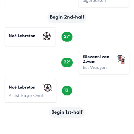
Sigurdarson
Begin 2nd-half
Noé Lebreton
27'
Giovanni van
Zwam
22'
Eus Waayers
Noé Lebreton
12'
Assist: Başar Önal
Begin 1st-half