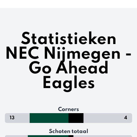
Statistieken
NEC Nijmegen -
Go Ahead
Eagles
Corners
13
4
Schoten totaal