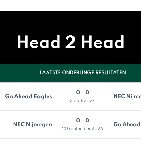
Head 2 Head
LAATSTE ONDERLINGE RESULTATEN
0 - 0
Go Ahead Eagles
NEC Nijm
3 april 2027
0 - 0
NEC Nijmegen
Go Ahead
20 september 2026